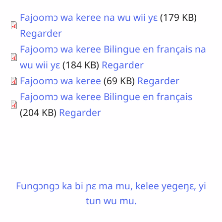
Fajoomɔ wa keree na wu wii yɛ
(179 KB)
Regarder
Fajoomɔ wa keree Bilingue en français na
wu wii yɛ
(184 KB)
Regarder
Fajoomɔ wa keree
(69 KB)
Regarder
Fajoomɔ wa keree Bilingue en français
(204 KB)
Regarder
Fungɔngɔ ka bi ɲɛ ma mu, kelee yegeŋɛ, yi
tun wu mu.