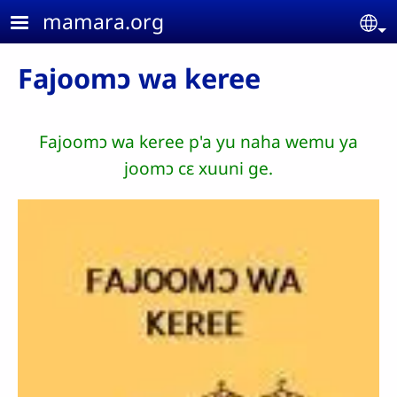
Aller au contenu principal
mamara.org
Se
Fajoomɔ wa keree
Fajoomɔ wa keree p'a yu naha wemu ya
joomɔ cɛ xuuni ge.