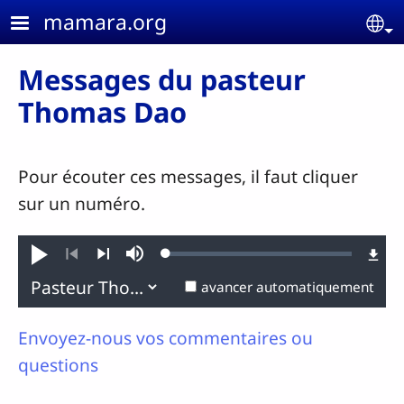
Aller au contenu principal
mamara.org
Se
Messages du pasteur
Thomas Dao
Pour écouter ces messages, il faut cliquer
sur un numéro.
Loaded
:
Jouer
Sourdine
0.06%
Précédent
Suivant
avancer automatiquement
Envoyez-nous vos commentaires ou
questions