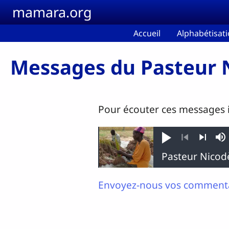
Aller au contenu principal
mamara.org
Accueil
Alphabétisat
Messages du Pasteur
Pour écouter ces messages i
Jouer
So
Précédent
Suivant
Envoyez-nous vos commenta