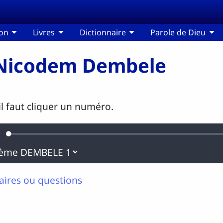
ion
Livres
Dictionnaire
Parole de Dieu
 Nicodem Dembele
l faut cliquer un numéro.
Loaded
:
urdine
0.06%
ires ou questions