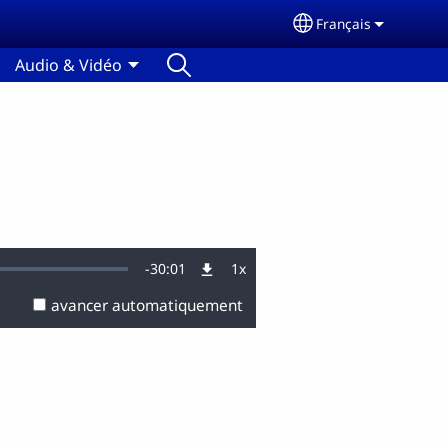
Français
Select your langu
Audio & Vidéo
Remaining
-
30:01
1x
Vitesse
de
lecture
avancer automatiquement
Time