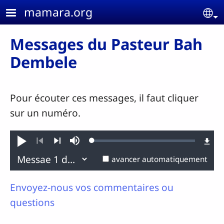
Aller au contenu principal
mamara.org
Se
Messages du Pasteur Bah
Dembele
Pour écouter ces messages, il faut cliquer
sur un numéro.
Loaded
:
Jouer
Sourdine
0.06%
Précédent
Suivant
avancer automatiquement
Envoyez-nous vos commentaires ou
questions