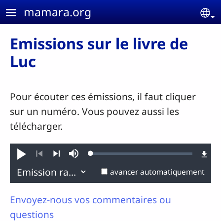
Aller au contenu principal
mamara.org
Se
Emissions sur le livre de
Luc
Pour écouter ces émissions, il faut cliquer
sur un numéro. Vous pouvez aussi les
télécharger.
Loaded
:
Jouer
Sourdine
0.11%
Précédent
Suivant
avancer automatiquement
Envoyez-nous vos commentaires ou
questions